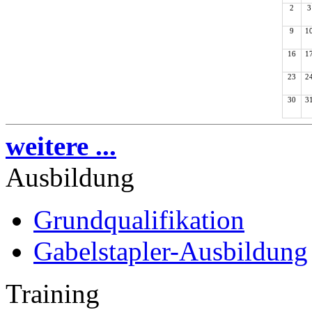
2
3
9
1
16
1
23
2
30
3
weitere ...
Ausbildung
Grundqualifikation
Gabelstapler-Ausbildung
Training